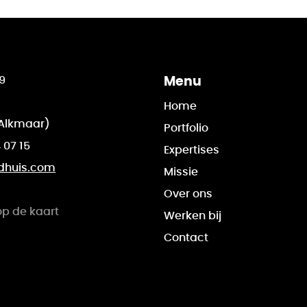
9
Menu
Home
Alkmaar)
Portfolio
 07 15
Expertises
dhuis.com
Missie
Over ons
op de kaart
Werken bij
Contact
ijf
ive.nl/