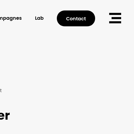
mpagnes
Lab
Contact
t
er