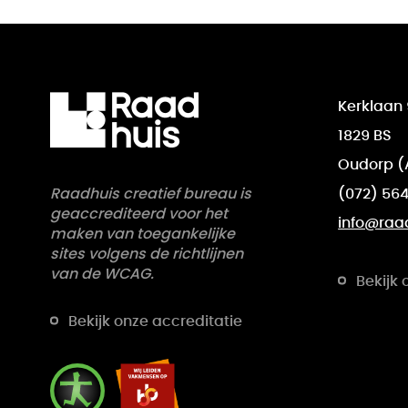
Kerklaan 
1829 BS
Oudorp (
Raadhuis creatief bureau is
(072) 564
geaccrediteerd voor het
info@raa
maken van toegankelijke
sites volgens de richtlijnen
van de WCAG.
Bekijk 
Bekijk onze accreditatie
RAADHUIS is een erkend leerbedr
RAADHUIS werkt samen met Digitall Inclus